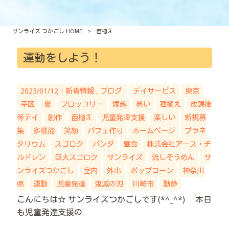
サンライズ つかごし HOME
>
苗植え
運動をしよう！
2023/01/12｜
新着情報
ブログ
デイサービス
東京
幸区
夏
ブロッコリー
塚越
暑い
種植え
放課後
等デイ
創作
苗植え
児童発達支援
楽しい
新規募
集
多機能
笑顔
パフェ作り
ホームページ
プラネ
タリウム
スゴロク
パンダ
昼食
株式会社アース・チ
ルドレン
巨大スゴロク
サンライズ
流しそうめん
サ
ンライズつかごし
室内
外出
ポップコーン
神奈川
県
運動
児童発達
鬼滅の刃
川崎市
動静
こんにちは☆ サンライズつかごしです(*^_^*) 本日
も児童発達支援の