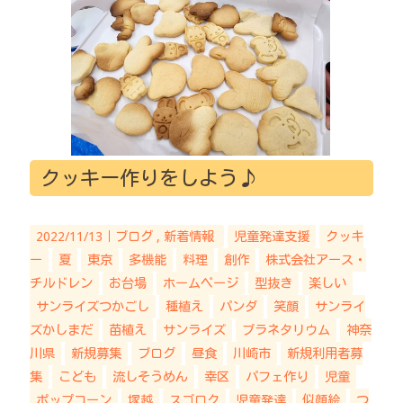
クッキー作りをしよう♪
2022/11/13｜
ブログ
新着情報
児童発達支援
クッキ
ー
夏
東京
多機能
料理
創作
株式会社アース・
チルドレン
お台場
ホームページ
型抜き
楽しい
サンライズつかごし
種植え
パンダ
笑顔
サンライ
ズかしまだ
苗植え
サンライズ
プラネタリウム
神奈
川県
新規募集
ブログ
昼食
川崎市
新規利用者募
集
こども
流しそうめん
幸区
パフェ作り
児童
ポップコーン
塚越
スゴロク
児童発達
似顔絵
つ