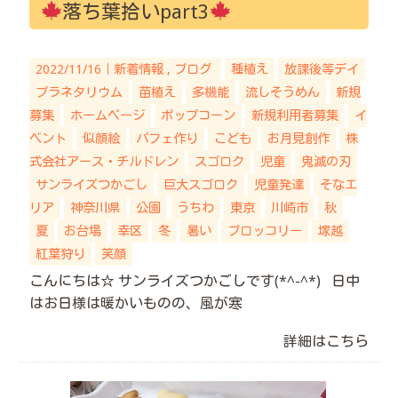
落ち葉拾いpart3
2022/11/16｜
新着情報
ブログ
種植え
放課後等デイ
プラネタリウム
苗植え
多機能
流しそうめん
新規
募集
ホームページ
ポップコーン
新規利用者募集
イ
ベント
似顔絵
パフェ作り
こども
お月見創作
株
式会社アース・チルドレン
スゴロク
児童
鬼滅の刃
サンライズつかごし
巨大スゴロク
児童発達
そなエ
リア
神奈川県
公園
うちわ
東京
川崎市
秋
夏
お台場
幸区
冬
暑い
ブロッコリー
塚越
紅葉狩り
笑顔
こんにちは☆ サンライズつかごしです(*^-^*) 日中
はお日様は暖かいものの、風が寒
詳細はこちら