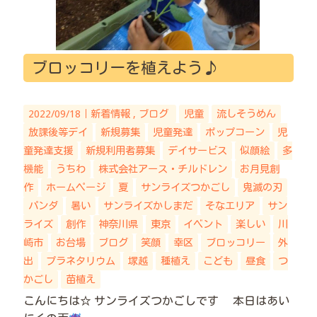
ブロッコリーを植えよう♪
2022/09/18｜
新着情報
ブログ
児童
流しそうめん
放課後等デイ
新規募集
児童発達
ポップコーン
児
童発達支援
新規利用者募集
デイサービス
似顔絵
多
機能
うちわ
株式会社アース・チルドレン
お月見創
作
ホームページ
夏
サンライズつかごし
鬼滅の刃
パンダ
暑い
サンライズかしまだ
そなエリア
サン
ライズ
創作
神奈川県
東京
イベント
楽しい
川
崎市
お台場
ブログ
笑顔
幸区
ブロッコリー
外
出
プラネタリウム
塚越
種植え
こども
昼食
つ
かごし
苗植え
こんにちは☆ サンライズつかごしです 本日はあい