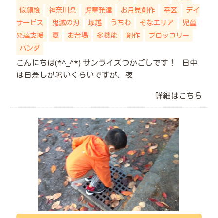
似顔絵
神奈川県
児童発達
お月見創作
幸区
デイ
サービス
鬼滅の刃
塚越
うちわ
そなエリア
児童
発達支援
夏
お台場
多機能
創作
ブロッコリー
パンダ
こんにちは(*^_^*) サンライズつかごしです！ 日中
は日差しが暑いくらいですが、夜
詳細はこちら