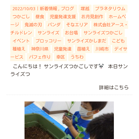
2022/10/03｜
新着情報
ブログ
塚越
プラネタリウム
つかごし
昼食
児童発達支援
お月見創作
ホームペ
ージ
鬼滅の刃
パンダ
そなエリア
株式会社アース・
チルドレン
サンライズ
お台場
サンライズつかごし
イベント
ブロッコリー
サンライズかしまだ
こども
種植え
神奈川県
児童発達
苗植え
川崎市
デイサ
ービス
パフェ作り
幸区
うちわ
こんにちは！ サンライズつかごしです
本日サン
ライズつ
詳細はこちら