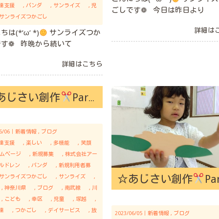
達支援
パンダ
サンライズ
児
ごしです❁ 今日は昨日より
サンライズつかごし
詳細は
は(*‘ω‘ *)
サンライズつか
です❁ 昨晩から続いて
詳細はこちら
あじさい創作
Part❷
06/06｜
新着情報
ブログ
達支援
楽しい
多機能
笑顔
ムページ
新規募集
株式会社アー
ルドレン
パンダ
新規利用者募
☆あじさい創作
Part
サンライズつかごし
サンライズ
神奈川県
ブログ
南武線
川
こども
幸区
児童
塚越
達
つかごし
デイサービス
放
2023/06/05｜
新着情報
ブログ