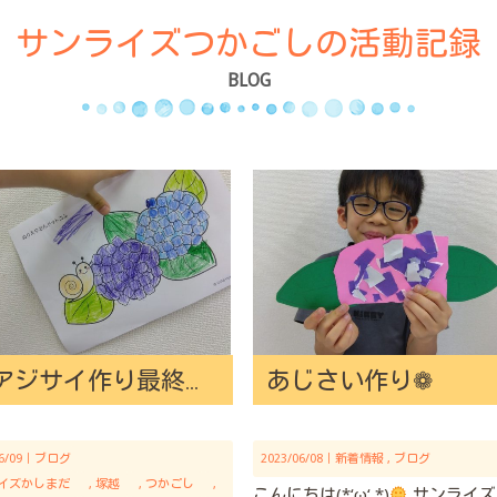
サンライズつかごしの活動記録
BLOG
あじさい作り❁
☆アジサイ作り最終日☆
06/09｜
ブログ
2023/06/08｜
新着情報
ブログ
イズかしまだ
塚越
つかごし
こんにちは(*‘ω‘ *)
サンライズ