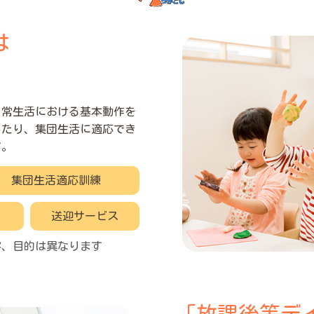
は
日常生活における基本動作を
したり、集団生活に適応でき
す。
集団生活適応訓練
送迎サービス
容、目的は異なります