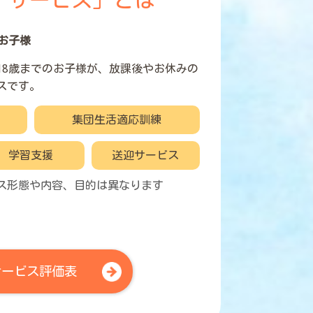
イサービス」とは
お子様
18歳までのお子様が、放課後やお休みの
スです。
集団生活適応訓練
学習支援
送迎サービス
ス形態や内容、目的は異なります
サービス評価表