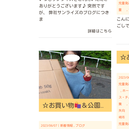
児童発
ありがとうございます♪ 突然です
童
が、 弊社サンライズのブログにつき
ま
こんにち
ごし
詳細はこちら
☆
2023/
児童発
ホー
ス・チ
☆お買い物
＆公園遊び
集
矢向
崎市
児童発
2023/06/07｜
新着情報
ブログ