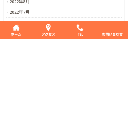
2022年8月
2022年7月
2022年6月
2022年5月
ホーム
アクセス
TEL
お問い合わせ
ホーム
支援プログラム
当施設のご案内
新着情報
ブログ
デイサービス評価表
採用情報