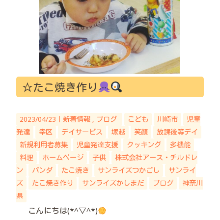
☆たこ焼き作り
2023/04/23｜
新着情報
ブログ
こども
川崎市
児童
発達
幸区
デイサービス
塚越
笑顔
放課後等デイ
新規利用者募集
児童発達支援
クッキング
多機能
料理
ホームページ
子供
株式会社アース・チルドレ
ン
パンダ
たこ焼き
サンライズつかごし
サンライ
ズ
たこ焼き作り
サンライズかしまだ
ブログ
神奈川
県
こんにちは(*^▽^*)