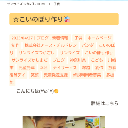
サンライズ つかごし HOME
>
子供
☆こいのぼり作り
2023/04/27｜
ブログ
新着情報
子供
ホームページ
制作
株式会社アース・チルドレン
パンダ
こいのぼ
り
サンライズつかごし
サンライズ
こいのぼり作り
サンライズかしまだ
ブログ
神奈川県
こども
川崎
市
児童発達
幸区
デイサービス
塚越
創作
放課
後等デイ
笑顔
児童発達支援
新規利用者募集
多機
能
こんにちは(*‘ω‘ *)
詳細はこちら