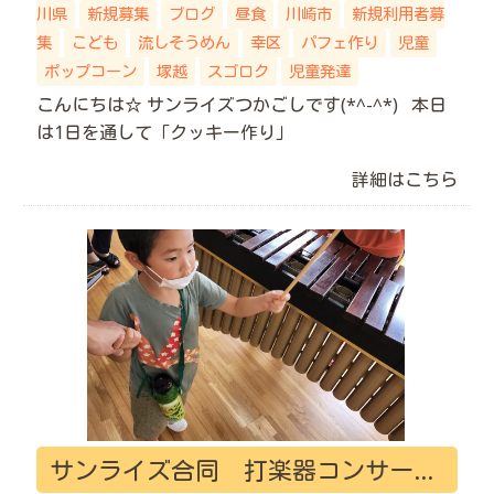
川県
新規募集
ブログ
昼食
川崎市
新規利用者募
集
こども
流しそうめん
幸区
パフェ作り
児童
ポップコーン
塚越
スゴロク
児童発達
こんにちは☆ サンライズつかごしです(*^-^*) 本日
は1日を通して「クッキー作り」
詳細はこちら
サンライズ合同 打楽器コンサート