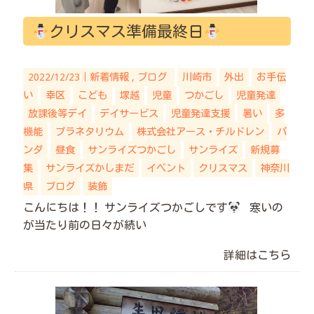
クリスマス準備最終日
2022/12/23｜
新着情報
ブログ
川崎市
外出
お手伝
い
幸区
こども
塚越
児童
つかごし
児童発達
放課後等デイ
デイサービス
児童発達支援
暑い
多
機能
プラネタリウム
株式会社アース・チルドレン
パ
ンダ
昼食
サンライズつかごし
サンライズ
新規募
集
サンライズかしまだ
イベント
クリスマス
神奈川
県
ブログ
装飾
こんにちは！！ サンライズつかごしです
寒いの
が当たり前の日々が続い
詳細はこちら