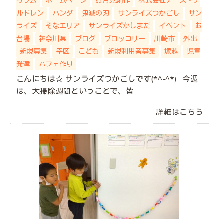
リウム
ホームページ
お月見創作
株式会社アース・チ
ルドレン
パンダ
鬼滅の刃
サンライズつかごし
サン
ライズ
そなエリア
サンライズかしまだ
イベント
お
台場
神奈川県
ブログ
ブロッコリー
川崎市
外出
新規募集
幸区
こども
新規利用者募集
塚越
児童
発達
パフェ作り
こんにちは☆ サンライズつかごしです(*^-^*) 今週
は、大掃除週間ということで、皆
詳細はこちら