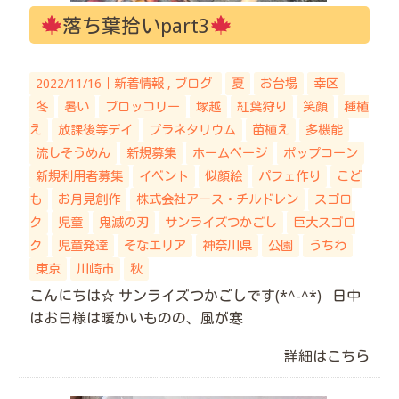
落ち葉拾いpart3
2022/11/16｜
新着情報
ブログ
夏
お台場
幸区
冬
暑い
ブロッコリー
塚越
紅葉狩り
笑顔
種植
え
放課後等デイ
プラネタリウム
苗植え
多機能
流しそうめん
新規募集
ホームページ
ポップコーン
新規利用者募集
イベント
似顔絵
パフェ作り
こど
も
お月見創作
株式会社アース・チルドレン
スゴロ
ク
児童
鬼滅の刃
サンライズつかごし
巨大スゴロ
ク
児童発達
そなエリア
神奈川県
公園
うちわ
東京
川崎市
秋
こんにちは☆ サンライズつかごしです(*^-^*) 日中
はお日様は暖かいものの、風が寒
詳細はこちら