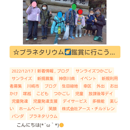
☆プラネタリウム
鑑賞に行こう
2022/12/17｜
新着情報
ブログ
サンライズつかごし
サンライズ
新規募集
神奈川県
イベント
新規利用
者募集
川崎市
ブログ
生田緑地
幸区
外出
お出
かけ
塚越
こども
つかごし
児童
放課後等デイ
児童発達
児童発達支援
デイサービス
多機能
楽し
い
ホームページ
笑顔
株式会社アース・チルドレン
パンダ
プラネタリウム
こんにちは(*´ω｀*)