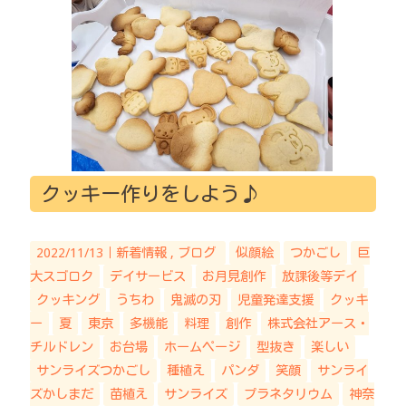
クッキー作りをしよう♪
2022/11/13｜
新着情報
ブログ
似顔絵
つかごし
巨
大スゴロク
デイサービス
お月見創作
放課後等デイ
クッキング
うちわ
鬼滅の刃
児童発達支援
クッキ
ー
夏
東京
多機能
料理
創作
株式会社アース・
チルドレン
お台場
ホームページ
型抜き
楽しい
サンライズつかごし
種植え
パンダ
笑顔
サンライ
ズかしまだ
苗植え
サンライズ
プラネタリウム
神奈