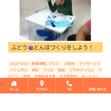
ぶどう
とんぼづくりをしよう！
2022/10/03｜
新着情報
ブログ
川崎市
デイサービス
パフェ作り
幸区
うちわ
塚越
プラネタリウム
つ
かごし
昼食
児童発達支援
お月見創作
ホームペー
ジ
鬼滅の刃
パンダ
そなエリア
株式会社アース・チ
ルドレン
サンライズ
お台場
サンライズつかごし
イ
ホーム
アクセス
TEL
お問い合わせ
ベント
ブロッコリー
サンライズかしまだ
こども
種
植え
神奈川県
児童発達
苗植え
こんにちは！ サンライズつかごしです
本日サン