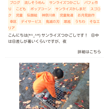
ブログ
流しそうめん
サンライズつかごし
パフェ作
り
こども
ポップコーン
サンライズかしまだ
スゴロ
ク
児童
似顔絵
神奈川県
児童発達
お月見創作
幸区
デイサービス
鬼滅の刃
塚越
うちわ
そなエ
リア
こんにちは(*^_^*) サンライズつかごしです！ 日中
は日差しが暑いくらいですが、夜
詳細はこちら