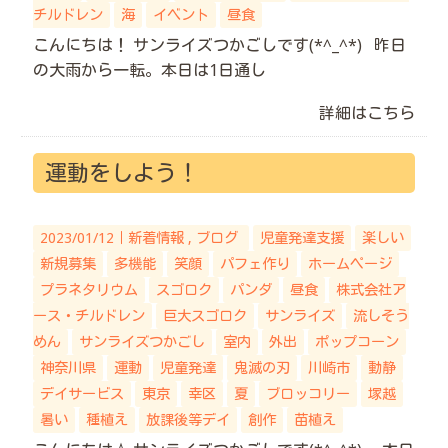
チルドレン
海
イベント
昼食
こんにちは！ サンライズつかごしです(*^_^*) 昨日
の大雨から一転。本日は1日通し
詳細はこちら
運動をしよう！
2023/01/12｜
新着情報
ブログ
児童発達支援
楽しい
新規募集
多機能
笑顔
パフェ作り
ホームページ
プラネタリウム
スゴロク
パンダ
昼食
株式会社ア
ース・チルドレン
巨大スゴロク
サンライズ
流しそう
めん
サンライズつかごし
室内
外出
ポップコーン
神奈川県
運動
児童発達
鬼滅の刃
川崎市
動静
デイサービス
東京
幸区
夏
ブロッコリー
塚越
暑い
種植え
放課後等デイ
創作
苗植え