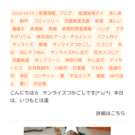
2022/10/15｜
新着情報
ブログ
放課後等デイ
あしあ
と
創作
ブロッコリー
児童発達支援
新規
楽しい
種植え
多機能
笑顔
新規利用者募集
パンダ
プラ
ネタリウム
株式会社アース・チルドレン
パフェ作り
サンライズ
昼食
サンライズつかごし
スゴロク
外
出
流しそうめん
サンライズかしまだ
巨大スゴロク
児童発達
ポップコーン
神奈川県
かしまだ
デイサ
ービス
お月見創作
川崎市
打楽器
うちわ
鬼滅の
刃
幸区
コンサート
夏
そなエリア
塚越
NPO法
人
暑い
お台場
こんにちは☆ サンライズつかごしです(*'ω'*) 本日
は、いつもとは違
詳細はこちら