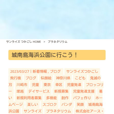
サンライズ つかごし HOME
>
プラネタリウム
城南島海浜公園に行こう！
2023/03/27｜
新着情報
ブログ
サンライズつかごし
飛行機
ブログ
似顔絵
神奈川県
こども
鬼滅の
刃
川崎市
児童
東京
幸区
児童発達
ブロッコリ
ー
塚越
デイサービス
新規募集
児童発達支援
暑
い
新規利用者募集
多機能
創作
パフェ作り
ホー
ムページ
楽しい
スゴロク
パンダ
笑顔
城南島海
浜公園
サンライズ
プラネタリウム
株式会社アース・