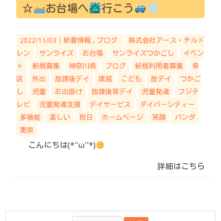
☆
お台場へ
行こう
2022/11/03｜
新着情報
ブログ
株式会社アース・チルド
レン
サンライズ
お台場
サンライズつかごし
イベン
ト
新規募集
神奈川県
ブログ
新規利用者募集
幸
区
外出
放課後デイ
塚越
こども
放デイ
つかご
し
児童
お出掛け
放課後等デイ
児童発達
フジテ
レビ
児童発達支援
デイサービス
ダイバーシティー
多機能
楽しい
祝日
ホームページ
笑顔
パンダ
東京
こんにちは(*''ω''*)
詳細はこちら