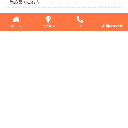
当施設のご案内
新着情報
ブログ
ホーム
アクセス
TEL
お問い合わせ
デイサービス評価表
採用情報
会社概要
サイトマップ
プライバシーポリシー
Copyright © 2026 サンライズ つかごし All rights Reserved.