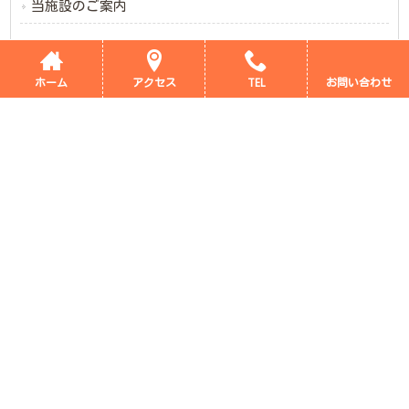
当施設のご案内
新着情報
ブログ
ホーム
アクセス
TEL
お問い合わせ
デイサービス評価表
採用情報
会社概要
サイトマップ
プライバシーポリシー
Copyright © 2026 サンライズ つかごし All rights Reserved.