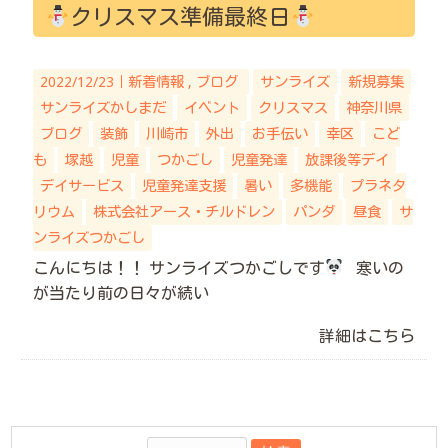
クリスマス準備最終日
2022/12/23｜
新着情報
ブログ
サンライズ
新規募集
サンライズかしまだ
イベント
クリスマス
神奈川県
ブログ
装飾
川崎市
外出
お手伝い
幸区
こど
も
塚越
児童
つかごし
児童発達
放課後等デイ
デイサービス
児童発達支援
暑い
多機能
プラネタ
リウム
株式会社アース・チルドレン
パンダ
昼食
サ
ンライズつかごし
こんにちは！！ サンライズつかごしです
寒いの
が当たり前の日々が続い
詳細はこちら