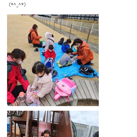
（*^_^*）