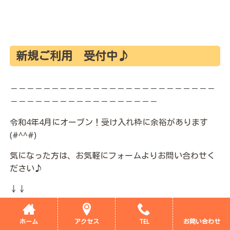
新規ご利用 受付中♪
－－－－－－－－－－－－－－－－－－－－－－－－－
－－－－－－－－－－－－－－－－－－
令和4年4月にオープン！受け入れ枠に余裕があります
(#^^#)
気になった方は、お気軽にフォームよりお問い合わせく
ださい♪
↓↓
お問い合わせ | サンライズ つかごし (earth-children-
tsukagoshi.co
ホーム
アクセス
TEL
お問い合わせ