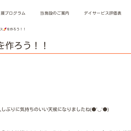
支援プログラム
当施設のご案内
デイサービス評価表
ス
を作ろう！！
を作ろう！！
ぶりに気持ちのいい天候になりましたね(●'◡'●)