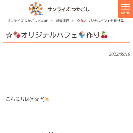
MENU
サンライズ つかごし HOME
>
新着情報
>
☆
オリジナルパフェ
作り
」
☆
オリジナルパフェ
作り
」
2022/09/19
こんにちは(*‘ω‘ *)