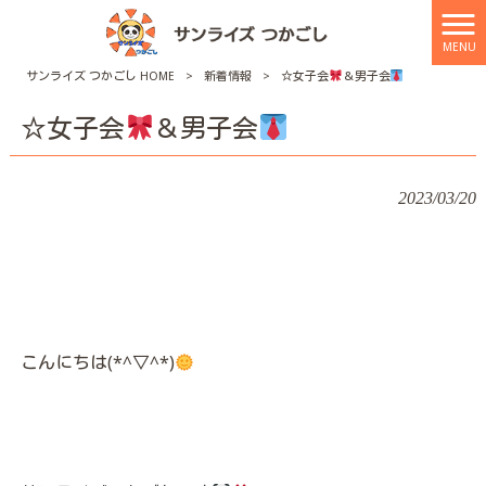
MENU
サンライズ つかごし HOME
>
新着情報
>
☆女子会
＆男子会
☆女子会
＆男子会
2023/03/20
こんにちは(*^▽^*)