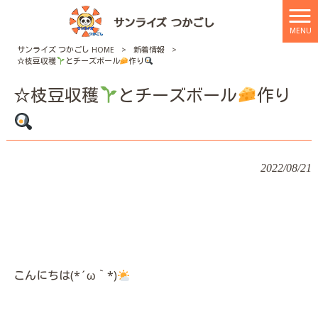
MENU
サンライズ つかごし HOME
>
新着情報
>
☆枝豆収穫
とチーズボール
作り
☆枝豆収穫
とチーズボール
作り
2022/08/21
こんにちは(*´ω｀*)